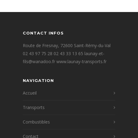
CONTACT INFOS
Route de Fresnay, 72600 Saint-Rémy-du-Val
02 43 97 75 28 02 43 33 13 65 launay-et-
fils@wanadoo.fr www.launay-transports.fr
NAVIGATION
Accueil
Transports
Combustibles
Contact