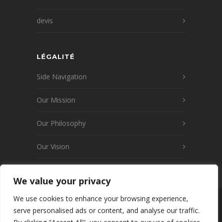
devis
LÉGALITÉ
Side Navigation
Our Mission
Our Philosophy
Our Vision
We value your privacy
We use cookies to enhance your browsing experience,
© 2026 www.launay-transports.fr v2
serve personalised ads or content, and analyse our traffic.
Wordpress · Tous droits réservés · créé par